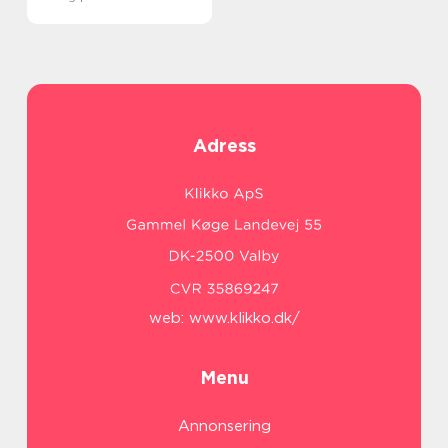
Adress
web:
www.klikko.dk/
Menu
Annonsering