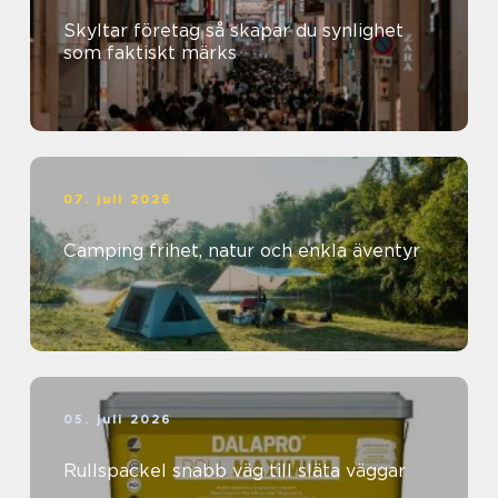
Skyltar företag så skapar du synlighet
som faktiskt märks
07. juli 2026
Camping frihet, natur och enkla äventyr
05. juli 2026
Rullspackel snabb väg till släta väggar