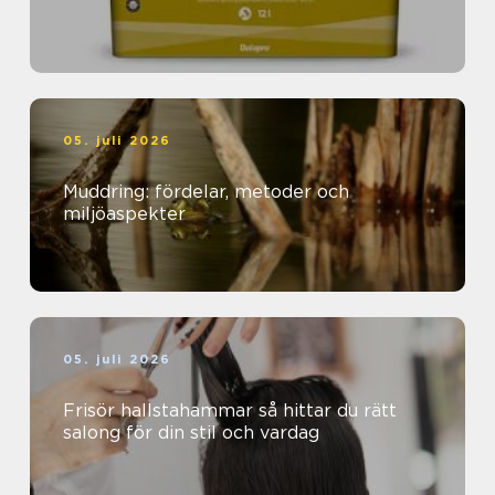
05. juli 2026
Muddring: fördelar, metoder och
miljöaspekter
05. juli 2026
Frisör hallstahammar så hittar du rätt
salong för din stil och vardag