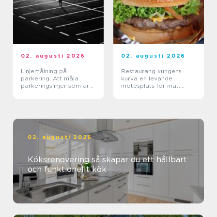
02. augusti 2026
02. augusti 2026
Linjemålning på
Restaurang kungens
parkering: Att måla
kurva en levande
parkeringslinjer som är
mötesplats för mat,
tydliga, säkra och
sport och upplevelser
effektiva
02. augusti 2026
Köksrenovering så skapar du ett hållbart
och funktionellt kök