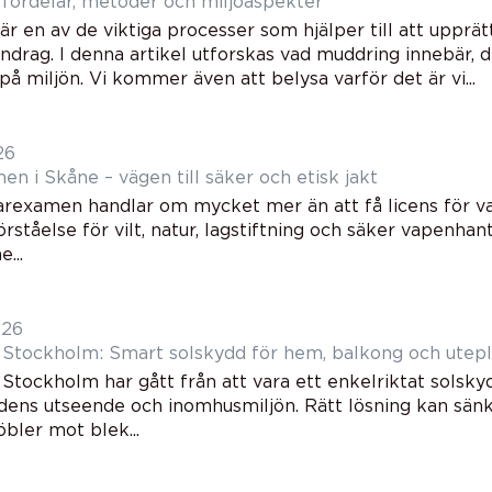
 fördelar, metoder och miljöaspekter
r en av de viktiga processer som hjälper till att upprät
endrag. I denna artikel utforskas vad muddring innebär, 
å miljön. Vi kommer även att belysa varför det är vi...
26
n i Skåne – vägen till säker och etisk jakt
garexamen handlar om mycket mer än att få licens för v
örståelse för vilt, natur, lagstiftning och säker vapenha
...
026
i Stockholm: Smart solskydd för hem, balkong och utepl
 Stockholm har gått från att vara ett enkelriktat solskydd 
dens utseende och inomhusmiljön. Rätt lösning kan sä
bler mot blek...