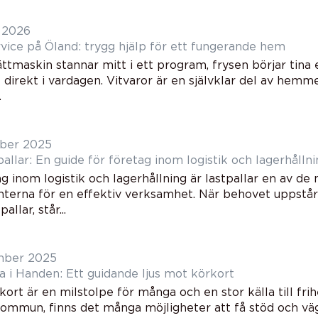
i 2026
rvice på Öland: trygg hjälp för ett fungerande hem
ttmaskin stannar mitt i ett program, frysen börjar tina 
direkt i vardagen. Vitvaror är en självklar del av hemmet
.
ber 2025
allar: En guide för företag inom logistik och lagerhålln
g inom logistik och lagerhållning är lastpallar en av d
erna för en effektiv verksamhet. När behovet uppstår 
allar, står...
mber 2025
a i Handen: Ett guidande ljus mot körkort
kort är en milstolpe för många och en stor källa till frih
ommun, finns det många möjligheter att få stöd och vä