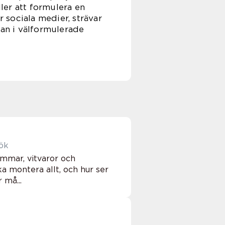
ler att formulera en
r sociala medier, strävar
rkan i välformulerade
 kök
ommar, vitvaror och
a montera allt, och hur ser
 må...