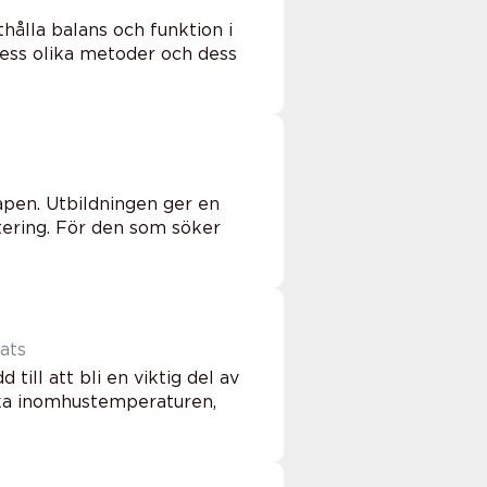
thålla balans och funktion i
dess olika metoder och dess
apen. Utbildningen ger en
ntering. För den som söker
ats
till att bli en viktig del av
nka inomhustemperaturen,