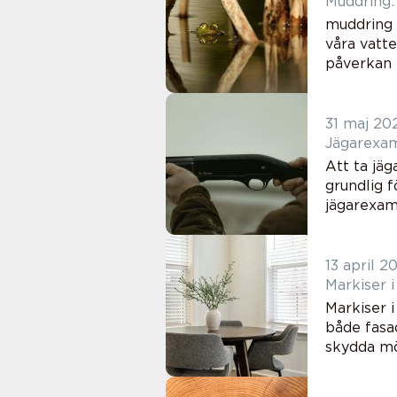
Muddring:
muddring ä
våra vatt
påverkan p
31 maj 20
Jägarexame
Att ta jä
grundlig f
jägarexame
13 april 2
Markiser 
Markiser i
både fasa
skydda mö