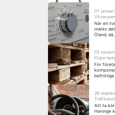
07 januar
Vitvaruse
När en tvä
märks det 
Öland, dä..
03 novem
Köpa lastp
För företa
komponent
befintliga p
28 septe
Trafikskol
Att ta kör
Haninge k