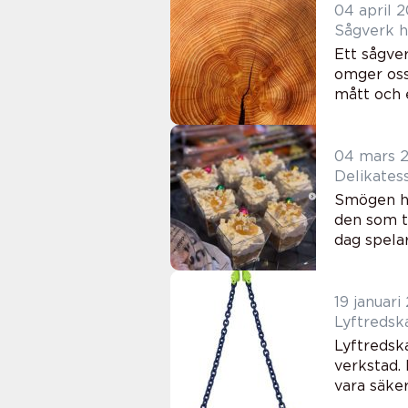
04 april 
S
Ett sågve
omger oss 
mått och 
04 mars 
Smögen ha
den som tr
dag spelar
19 januari
Lyftredska
verkstad.
vara säker