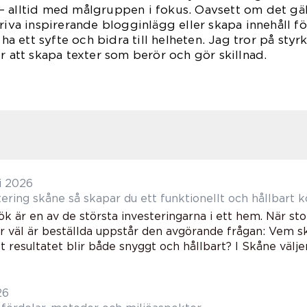
 alltid med målgruppen i fokus. Oavsett om det gäl
riva inspirerande blogginlägg eller skapa innehåll fö
a ha ett syfte och bidra till helheten. Jag tror på sty
r att skapa texter som berör och gör skillnad.
i 2026
Köksmontering skåne så skapar du ett funktionellt och hållbart
ök är en av de största investeringarna i ett hem. När st
r väl är beställda uppstår den avgörande frågan: Vem sk
tt resultatet blir både snyggt och hållbart? I Skåne väljer
26