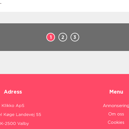
.
1
2
3
Adress
Menu
Annonserin
Om oss
Cookies