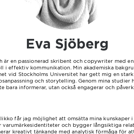
Eva Sjöberg
h är en passionerad skribent och copywriter med en 
oll i effektiv kommunikation. Min akademiska bakgru
vid Stockholms Universitet har gett mig en stark 
anpassning och storytelling. Genom mina studier ha
e bara informerar, utan också engagerar och påverka
Klikko får jag möjlighet att omsätta mina kunskaper 
r varumärkesidentiteter och bygger långsiktiga rela
erar kreativt tänkande med analytisk förmåga för a