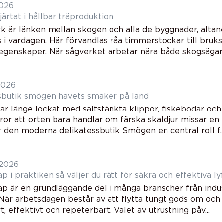
2026
ågverk hjärtat i hållbar träproduktion
rk är länken mellan skogen och alla de byggnader, alta
i vardagen. Här förvandlas råa timmerstockar till bruks
egenskaper. När sågverket arbetar nära både skogsägare
2026
Delikatessbutik smögen havets smaker på land
r länge lockat med saltstänkta klippor, fiskebodar och
or att orten bara handlar om färska skaldjur missar en v
 den moderna delikatessbutik Smögen en central roll f..
 2026
Lyftredskap i praktiken så väljer du rätt för säkra och effektiva l
p är en grundläggande del i många branscher från indust
 När arbetsdagen består av att flytta tungt gods om och
t, effektivt och repeterbart. Valet av utrustning påv...