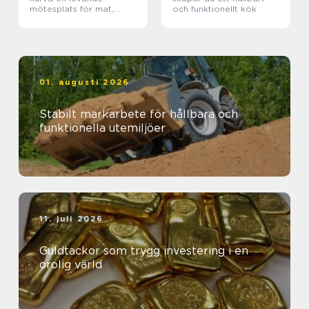
mötesplats för mat,
och funktionellt kök
sport och upplevelser
01. augusti 2026
Stabilt markarbete för hållbara och
funktionella utemiljöer
11. juli 2026
Guldtackor som trygg investering i en
orolig värld