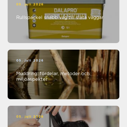
05. juli 2026
Rullspackel snabb väg till släta väggar
05. juli 2026
Muddring: fördelar, metoder och
miljöaspekter
05. juli 2026