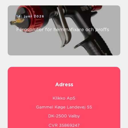
14. juni 2026
Färgsprutor för hemmafixare och proffs
Adress