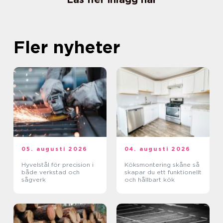
Fler nyheter
05. augusti 2026
04. augusti 2026
Hyvelstål för precision i
Köksmontering skåne så
både verkstad och
skapar du ett funktionellt
sågverk
och hållbart kök