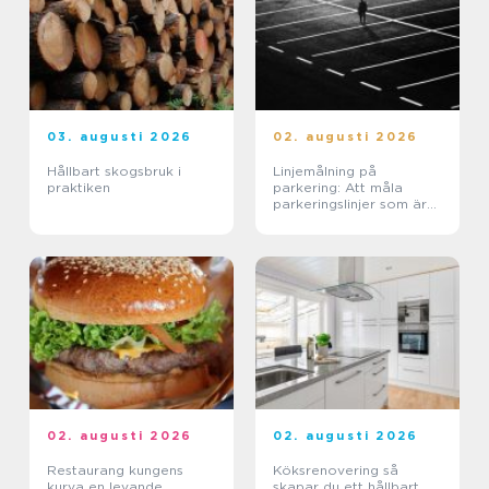
03. augusti 2026
02. augusti 2026
Hållbart skogsbruk i
Linjemålning på
praktiken
parkering: Att måla
parkeringslinjer som är
tydliga, säkra och
effektiva
02. augusti 2026
02. augusti 2026
Restaurang kungens
Köksrenovering så
kurva en levande
skapar du ett hållbart