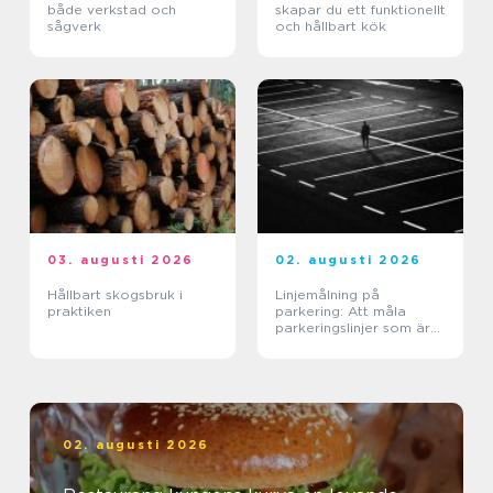
både verkstad och
skapar du ett funktionellt
sågverk
och hållbart kök
03. augusti 2026
02. augusti 2026
Hållbart skogsbruk i
Linjemålning på
praktiken
parkering: Att måla
parkeringslinjer som är
tydliga, säkra och
effektiva
02. augusti 2026