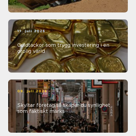
11. juli 2026
Guldtackor som trygg investering i en
orolig värld
09. juli 2026
Skyltar företag så skapar du synlighet
som faktiskt märks