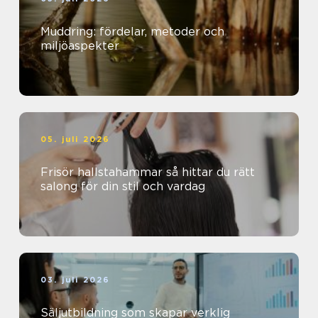
Muddring: fördelar, metoder och
miljöaspekter
05. juli 2026
Frisör hallstahammar så hittar du rätt
salong för din stil och vardag
03. juli 2026
Säljutbildning som skapar verklig