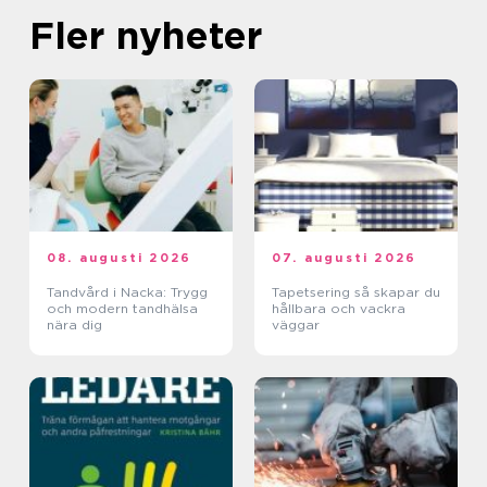
Fler nyheter
08. augusti 2026
07. augusti 2026
Tandvård i Nacka: Trygg
Tapetsering så skapar du
och modern tandhälsa
hållbara och vackra
nära dig
väggar