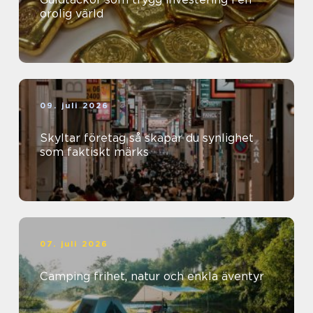
orolig värld
09. juli 2026
Skyltar företag så skapar du synlighet
som faktiskt märks
07. juli 2026
Camping frihet, natur och enkla äventyr