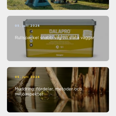
05. juli 2026
Rullspackel snabb väg till släta väggar
05. juli 2026
Muddring: fördelar, metoder och
miljöaspekter