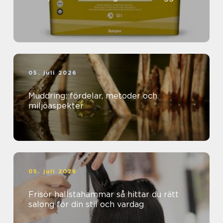
05. juli 2026
Muddring: fördelar, metoder och
miljöaspekter
05. juli 2026
Frisör hallstahammar så hittar du rätt
salong för din stil och vardag