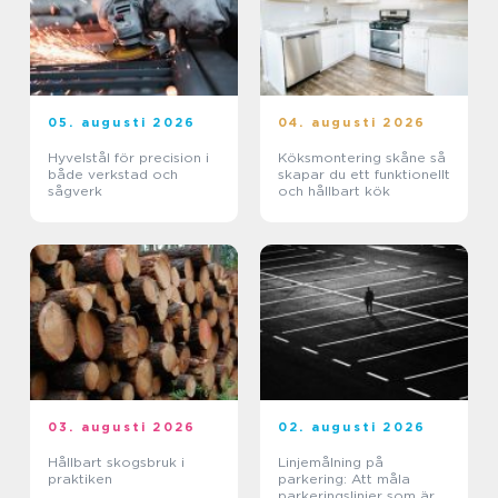
05. augusti 2026
04. augusti 2026
Hyvelstål för precision i
Köksmontering skåne så
både verkstad och
skapar du ett funktionellt
sågverk
och hållbart kök
03. augusti 2026
02. augusti 2026
Hållbart skogsbruk i
Linjemålning på
praktiken
parkering: Att måla
parkeringslinjer som är