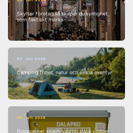
09. juli 2026
Skyltar företag så skapar du synlighet
som faktiskt märks
07. juli 2026
Camping frihet, natur och enkla äventyr
05. juli 2026
Rullspackel snabb väg till släta väggar