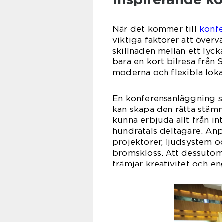
När det kommer till
konf
viktiga faktorer att över
skillnaden mellan ett lyc
bara en kort bilresa från
moderna och flexibla loka
En konferensanläggning s
kan skapa den rätta stämn
kunna erbjuda allt från i
hundratals deltagare. An
projektorer, ljudsystem oc
bromskloss. Att dessutom 
främjar kreativitet och 