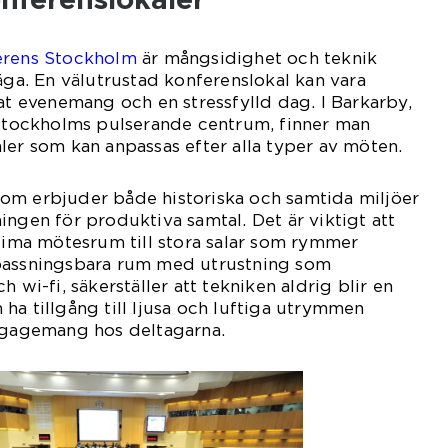
erens Stockholm
är mångsidighet och teknik
väga. En välutrustad konferenslokal kan vara
kat evenemang och en stressfylld dag. I Barkarby,
 Stockholms pulserande centrum, finner man
ler som kan anpassas efter alla typer av möten.
om erbjuder både historiska och samtida miljöer
ingen för produktiva samtal. Det är viktigt att
ntima mötesrum till stora salar som rymmer
passningsbara rum med utrustning som
h wi-fi, säkerställer att tekniken aldrig blir en
ha tillgång till ljusa och luftiga utrymmen
engagemang hos deltagarna.