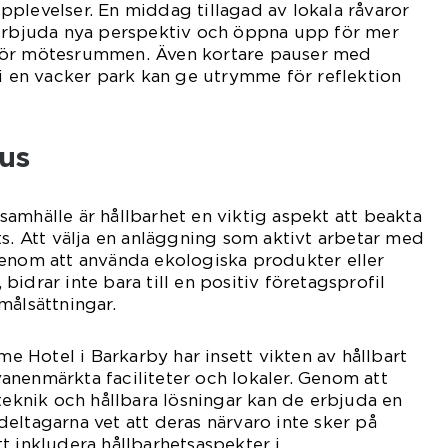
plevelser. En middag tillagad av lokala råvaror
 erbjuda nya perspektiv och öppna upp för mer
för mötesrummen. Även kortare pauser med
 i en vacker park kan ge utrymme för reflektion
kus
amhälle är hållbarhet en viktig aspekt att beakta
ts. Att välja en anläggning som aktivt arbetar med
genom att använda ekologiska produkter eller
idrar inte bara till en positiv företagsprofil
målsättningar.
 Hotel i Barkarby har insett vikten av hållbart
nenmärkta faciliteter och lokaler. Genom att
 teknik och hållbara lösningar kan de erbjuda en
eltagarna vet att deras närvaro inte sker på
t inkludera hållbarhetsaspekter i