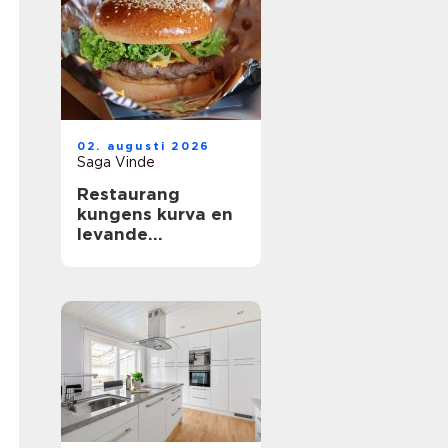
02. augusti 2026
Saga Vinde
Restaurang
kungens kurva en
levande
mötesplats för
mat, sport och
upplevelser