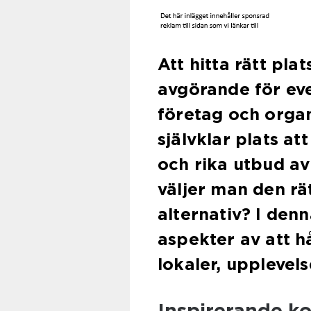
Att hitta rätt pla
avgörande för e
företag och orga
självklar plats at
och rika utbud av
väljer man den rä
alternativ? I denn
aspekter av att h
lokaler, upplevels
Inspirerande ko