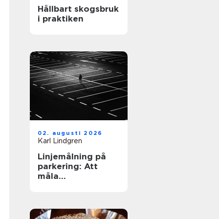
Hållbart skogsbruk
i praktiken
02. augusti 2026
Karl Lindgren
Linjemålning på
parkering: Att
måla
parkeringslinjer
som är tydliga,
säkra och
effektiva