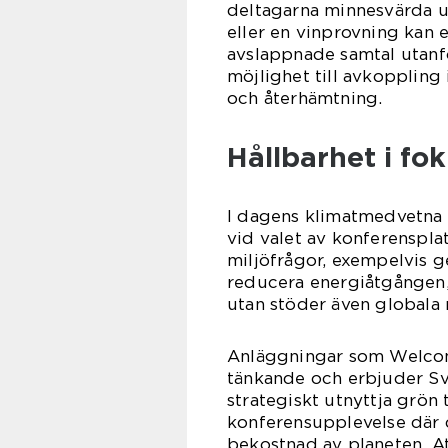
deltagarna minnesvärda up
eller en vinprovning kan
avslappnade samtal utan
möjlighet till avkoppling
och återhämtning.
Hållbarhet i fo
I dagens klimatmedvetna s
vid valet av konferenspla
miljöfrågor, exempelvis 
reducera energiåtgången, b
utan stöder även globala 
Anläggningar som Welcome
tänkande och erbjuder Sva
strategiskt utnyttja grön
konferensupplevelse där d
bekostnad av planeten. At