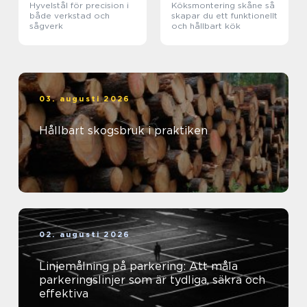
Hyvelstål för precision i
Köksmontering skåne så
både verkstad och
skapar du ett funktionellt
sågverk
och hållbart kök
03. augusti 2026
Hållbart skogsbruk i praktiken
02. augusti 2026
Linjemålning på parkering: Att måla
parkeringslinjer som är tydliga, säkra och
effektiva