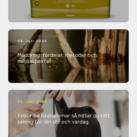
05. juli 2026
Muddring: fördelar, metoder och
miljöaspekter
05. juli 2026
Frisör hallstahammar så hittar du rätt
salong för din stil och vardag