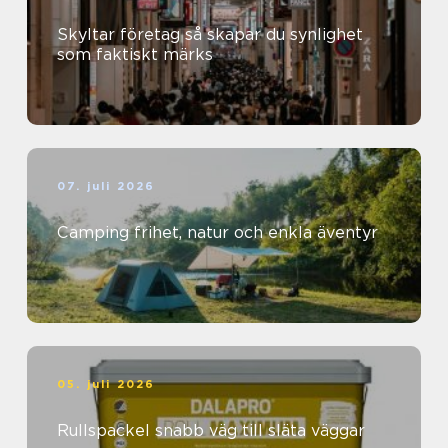
Skyltar företag så skapar du synlighet
som faktiskt märks
07. juli 2026
Camping frihet, natur och enkla äventyr
05. juli 2026
Rullspackel snabb väg till släta väggar