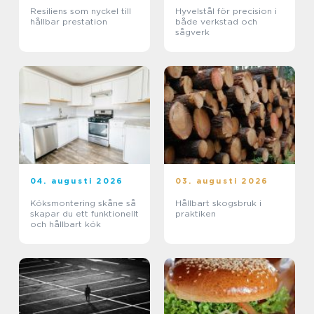
Resiliens som nyckel till
Hyvelstål för precision i
hållbar prestation
både verkstad och
sågverk
04. augusti 2026
03. augusti 2026
Köksmontering skåne så
Hållbart skogsbruk i
skapar du ett funktionellt
praktiken
och hållbart kök