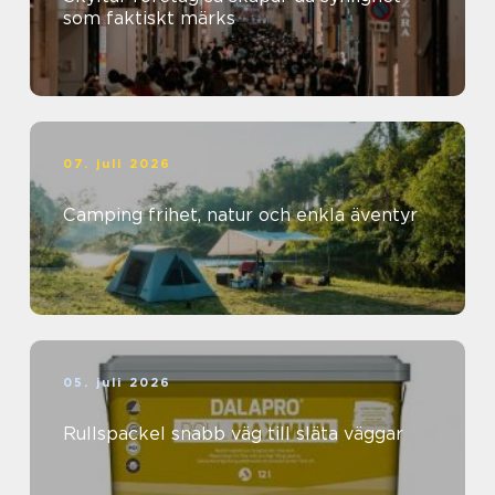
som faktiskt märks
07. juli 2026
Camping frihet, natur och enkla äventyr
05. juli 2026
Rullspackel snabb väg till släta väggar