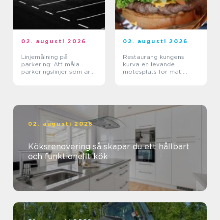
02. augusti 2026
02. augusti 2026
Linjemålning på
Restaurang kungens
parkering: Att måla
kurva en levande
parkeringslinjer som är
mötesplats för mat,
tydliga, säkra och
sport och upplevelser
effektiva
02. augusti 2026
Köksrenovering så skapar du ett hållbart
och funktionellt kök