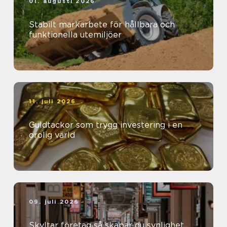
01. augusti 2026
Stabilt markarbete för hållbara och
funktionella utemiljöer
11. juli 2026
Guldtackor som trygg investering i en
orolig värld
09. juli 2026
Skyltar företag så skapar du synlighet