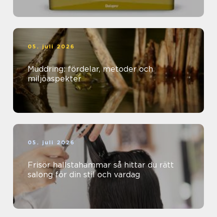
05. juli 2026
Muddring: fördelar, metoder och
miljöaspekter
05. juli 2026
Frisör hallstahammar så hittar du rätt
salong för din stil och vardag