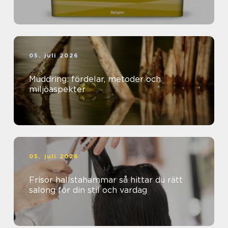
05. juli 2026
Muddring: fördelar, metoder och
miljöaspekter
05. juli 2026
Frisör hallstahammar så hittar du rätt
salong för din stil och vardag