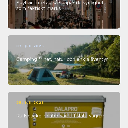
Skyltar företag så skapar du synlighet
som faktiskt märks
07. juli 2026
Camping frihet, natur och enkla äventyr
05. juli 2026
Rullspackel snabb väg till släta väggar