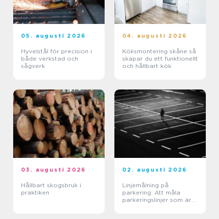
05. augusti 2026
04. augusti 2026
Hyvelstål för precision i
Köksmontering skåne så
både verkstad och
skapar du ett funktionellt
sågverk
och hållbart kök
03. augusti 2026
02. augusti 2026
Hållbart skogsbruk i
Linjemålning på
praktiken
parkering: Att måla
parkeringslinjer som är
tydliga, säkra och
effektiva