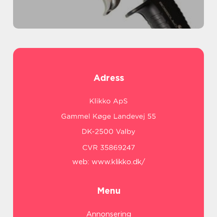
Adress
web:
www.klikko.dk/
Menu
Annonsering