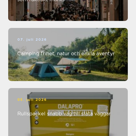
07. juli 2026
Camping frihet, natur och enkla äventyr
05. juli 2026
Rullspackel snabb väg till släta väggar