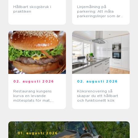
Hållbart skogsbruk i
Linjemålning på
praktiken
parkering: Att måla
parkeringslinjer som är
tydliga, säkra och
effektiva
02. augusti 2026
02. augusti 2026
Restaurang kungens
Köksrenovering så
kurva en levande
skapar du ett hållbart
mötesplats för mat,
och funktionellt kök
sport och upplevelser
01. augusti 2026