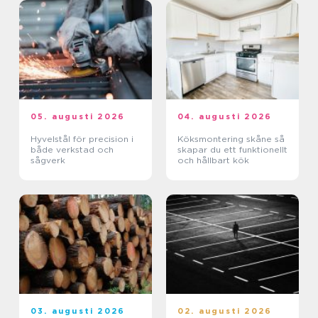
05. augusti 2026
04. augusti 2026
Hyvelstål för precision i
Köksmontering skåne så
både verkstad och
skapar du ett funktionellt
sågverk
och hållbart kök
03. augusti 2026
02. augusti 2026