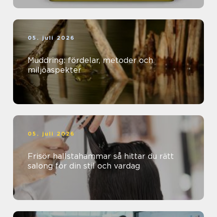
05. juli 2026
Muddring: fördelar, metoder och
miljöaspekter
05. juli 2026
Frisör hallstahammar så hittar du rätt
salong för din stil och vardag