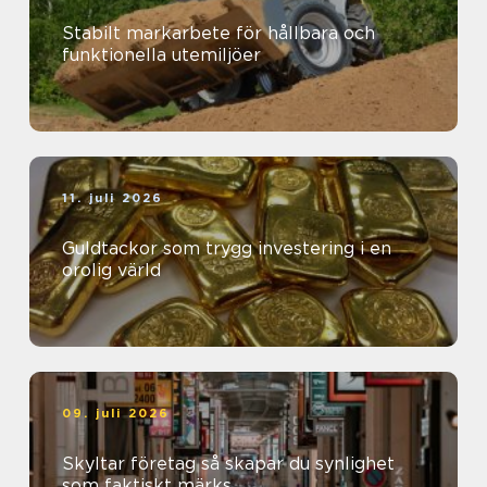
Stabilt markarbete för hållbara och
funktionella utemiljöer
11. juli 2026
Guldtackor som trygg investering i en
orolig värld
09. juli 2026
Skyltar företag så skapar du synlighet
som faktiskt märks