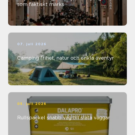
som faktiskt märks
07. juli 2026
Camping frihet, natur och enkla äventyr
05. juli 2026
Rullspackel snabb väg till släta väggar