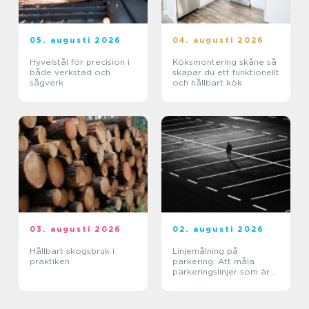
05. augusti 2026
04. augusti 2026
Hyvelstål för precision i
Köksmontering skåne så
både verkstad och
skapar du ett funktionellt
sågverk
och hållbart kök
03. augusti 2026
02. augusti 2026
Hållbart skogsbruk i
Linjemålning på
praktiken
parkering: Att måla
parkeringslinjer som är
tydliga, säkra och
effektiva