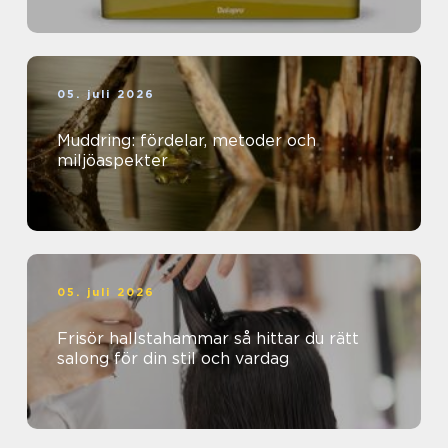
05. juli 2026
Muddring: fördelar, metoder och
miljöaspekter
05. juli 2026
Frisör hallstahammar så hittar du rätt
salong för din stil och vardag