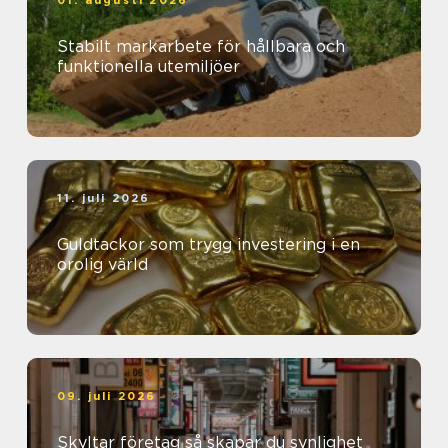
01. augusti 2026
Stabilt markarbete för hållbara och
funktionella utemiljöer
11. juli 2026
Guldtackor som trygg investering i en
orolig värld
09. juli 2026
Skyltar företag så skapar du synlighet