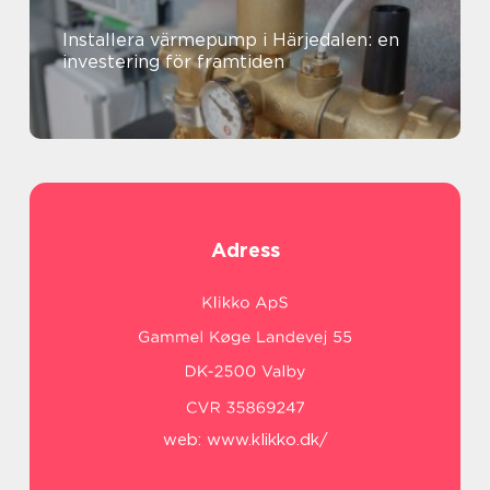
Installera värmepump i Härjedalen: en
investering för framtiden
Adress
web:
www.klikko.dk/