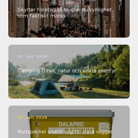
Skyltar företag så skapar du synlighet
som faktiskt märks
07. juli 2026
Camping frihet, natur och enkla äventyr
05. juli 2026
Rullspackel snabb väg till släta väggar