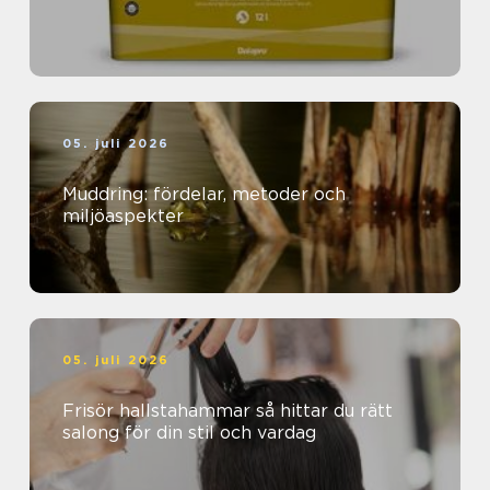
05. juli 2026
Muddring: fördelar, metoder och
miljöaspekter
05. juli 2026
Frisör hallstahammar så hittar du rätt
salong för din stil och vardag