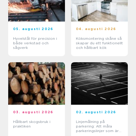
05. augusti 2026
04. augusti 2026
Hyvelstål för precision i
Köksmontering skåne så
både verkstad och
skapar du ett funktionellt
sågverk
och hållbart kök
03. augusti 2026
02. augusti 2026
Hållbart skogsbruk i
Linjemålning på
praktiken
parkering: Att måla
parkeringslinjer som är
tydliga, säkra och