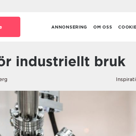
e
ANNONSERING
OM OSS
COOKI
ör industriellt bruk
erg
Inspirat