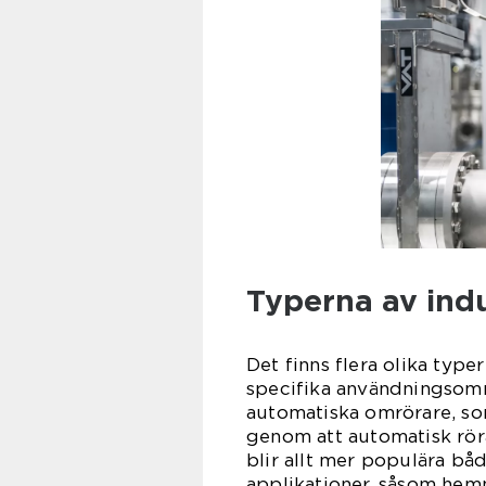
Typerna av indu
Det finns flera olika type
specifika användningsomr
automatiska omrörare, som
genom att automatisk rör
blir allt mer populära båd
applikationer, såsom hem