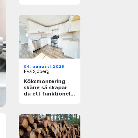
sågverk
04. augusti 2026
Eva Sjöberg
Köksmontering
skåne så skapar
du ett funktionellt
och hållbart kök