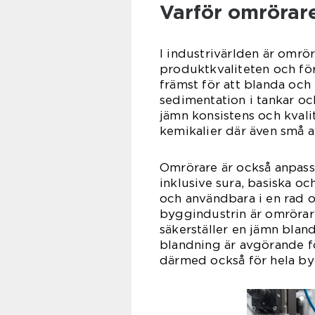
Varför omrörare
I industrivärlden är omrö
produktkvaliteten och för
främst för att blanda och
sedimentation i tankar och
jämn konsistens och kvali
kemikalier där även små av
Omrörare är också anpassa
inklusive sura, basiska o
och användbara i en rad 
byggindustrin är omrörare
säkerställer en jämn bla
blandning är avgörande fö
därmed också för hela b