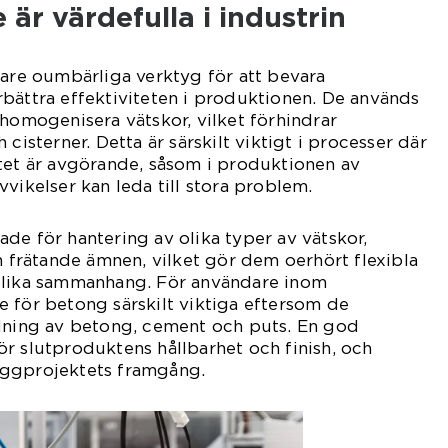
 är värdefulla i industrin
rare oumbärliga verktyg för att bevara
bättra effektiviteten i produktionen. De används
 homogenisera vätskor, vilket förhindrar
 cisterner. Detta är särskilt viktigt i processer där
tet är avgörande, såsom i produktionen av
vikelser kan leda till stora problem.
de för hantering av olika typer av vätskor,
ch frätande ämnen, vilket gör dem oerhört flexibla
olika sammanhang. För användare inom
 för betong särskilt viktiga eftersom de
ndning av betong, cement och puts. En god
r slutproduktens hållbarhet och finish, och
yggprojektets framgång.