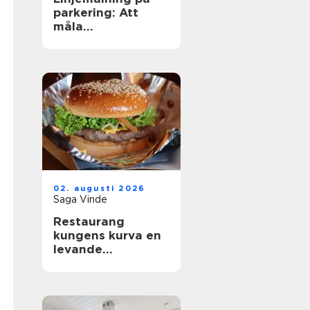
parkering: Att
måla
parkeringslinjer
som är tydliga,
säkra och
effektiva
02. augusti 2026
Saga Vinde
Restaurang
kungens kurva en
levande
mötesplats för
mat, sport och
upplevelser