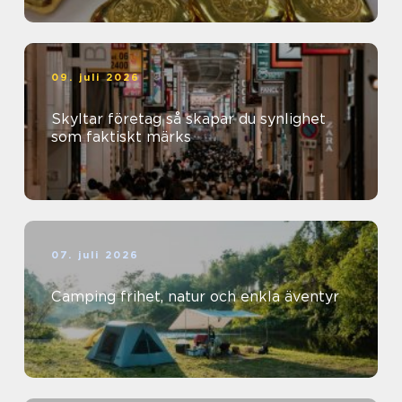
09. juli 2026
Skyltar företag så skapar du synlighet
som faktiskt märks
07. juli 2026
Camping frihet, natur och enkla äventyr