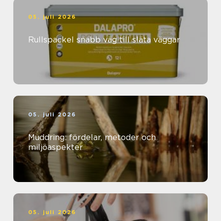
05. juli 2026
Rullspackel snabb väg till släta väggar
05. juli 2026
Muddring: fördelar, metoder och
miljöaspekter
05. juli 2026