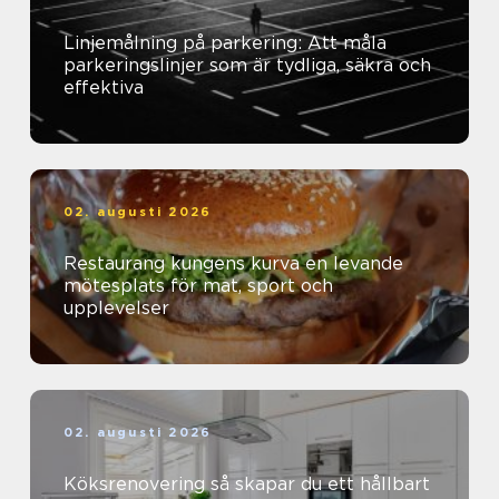
Linjemålning på parkering: Att måla
parkeringslinjer som är tydliga, säkra och
effektiva
02. augusti 2026
Restaurang kungens kurva en levande
mötesplats för mat, sport och
upplevelser
02. augusti 2026
Köksrenovering så skapar du ett hållbart