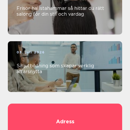
Frisör hallstahammar så hittar du rätt
salong för din stil och vardag
03. juli 2026
Säljutbildning som skapar verklig
affärsnytta
Adress