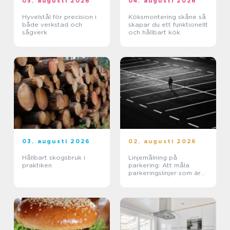
05. augusti 2026
04. augusti 2026
Hyvelstål för precision i
Köksmontering skåne så
både verkstad och
skapar du ett funktionellt
sågverk
och hållbart kök
03. augusti 2026
02. augusti 2026
Hållbart skogsbruk i
Linjemålning på
praktiken
parkering: Att måla
parkeringslinjer som är
tydliga, säkra och
effektiva