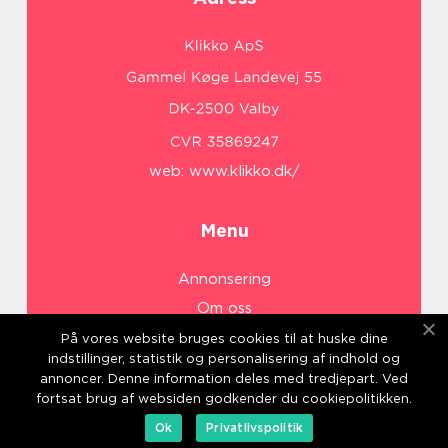
web:
www.klikko.dk/
Menu
Annonsering
Om oss
Cookies
På vores website bruges cookies til at huske dine
indstillinger, statistik og personalisering af indhold og
Kontakta oss
annoncer. Denne information deles med tredjepart. Ved
Sitemap
fortsat brug af websiden godkender du cookiepolitikken.
Ok
Privatlivspolitik