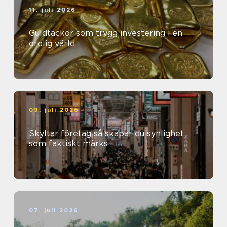
11. juli 2026
Guldtackor som trygg investering i en
orolig värld
09. juli 2026
Skyltar företag så skapar du synlighet
som faktiskt märks
07. juli 2026