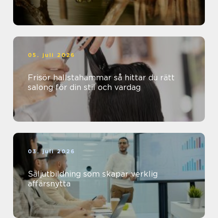
05. juli 2026
Frisör hallstahammar så hittar du rätt
salong för din stil och vardag
03. juli 2026
Säljutbildning som skapar verklig
affärsnytta