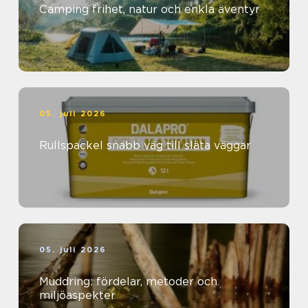
Camping frihet, natur och enkla äventyr
05. juli 2026
Rullspackel snabb väg till släta väggar
05. juli 2026
Muddring: fördelar, metoder och
miljöaspekter