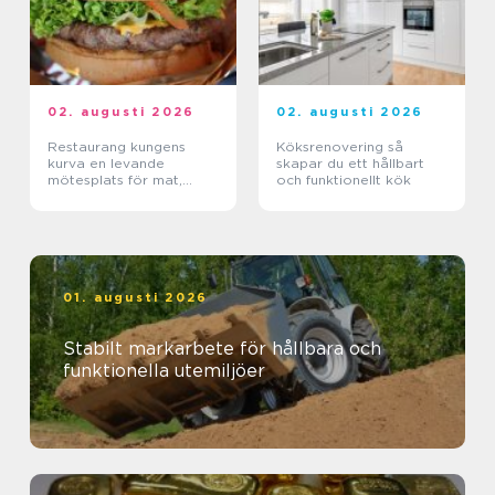
02. augusti 2026
02. augusti 2026
Restaurang kungens
Köksrenovering så
kurva en levande
skapar du ett hållbart
mötesplats för mat,
och funktionellt kök
sport och upplevelser
01. augusti 2026
Stabilt markarbete för hållbara och
funktionella utemiljöer