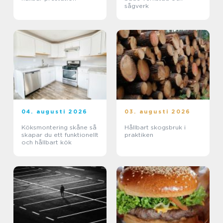
sågverk
04. augusti 2026
03. augusti 2026
Köksmontering skåne så
Hållbart skogsbruk i
skapar du ett funktionellt
praktiken
och hållbart kök