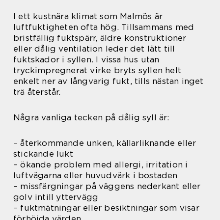
I ett kustnära klimat som Malmös är
luftfuktigheten ofta hög. Tillsammans med
bristfällig fuktspärr, äldre konstruktioner
eller dålig ventilation leder det lätt till
fuktskador i syllen. I vissa hus utan
tryckimpregnerat virke bryts syllen helt
enkelt ner av långvarig fukt, tills nästan inget
trä återstår.
Några vanliga tecken på dålig syll är:
– återkommande unken, källarliknande eller
stickande lukt
– ökande problem med allergi, irritation i
luftvägarna eller huvudvärk i bostaden
– missfärgningar på väggens nederkant eller
golv intill yttervägg
– fuktmätningar eller besiktningar som visar
förhöjda värden