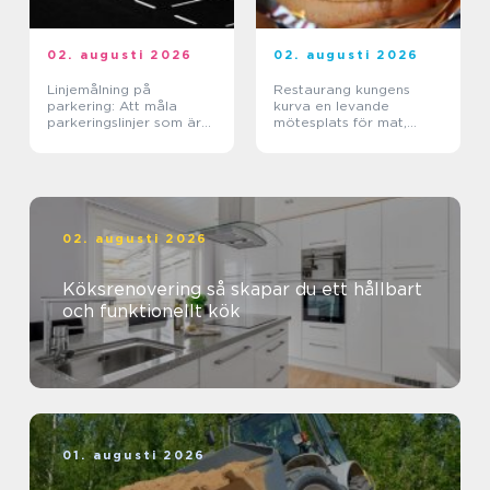
02. augusti 2026
02. augusti 2026
Linjemålning på
Restaurang kungens
parkering: Att måla
kurva en levande
parkeringslinjer som är
mötesplats för mat,
tydliga, säkra och
sport och upplevelser
effektiva
02. augusti 2026
Köksrenovering så skapar du ett hållbart
och funktionellt kök
01. augusti 2026