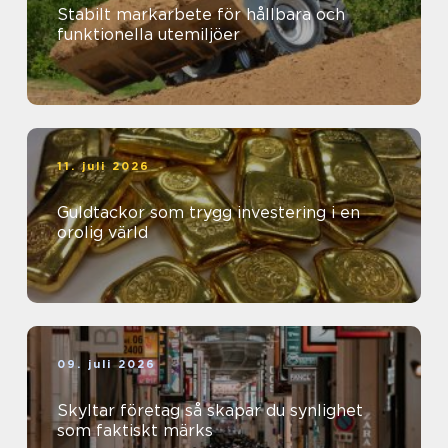
Stabilt markarbete för hållbara och
funktionella utemiljöer
11. juli 2026
Guldtackor som trygg investering i en
orolig värld
09. juli 2026
Skyltar företag så skapar du synlighet
som faktiskt märks