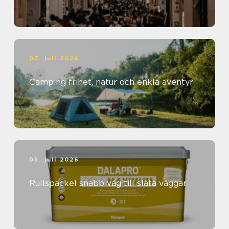
07. juli 2026
Camping frihet, natur och enkla äventyr
05. juli 2026
Rullspackel snabb väg till släta väggar