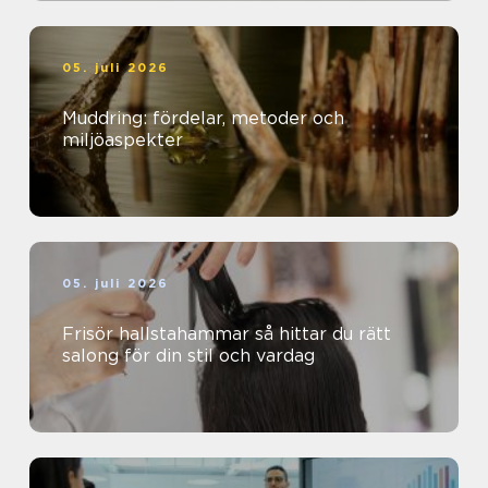
05. juli 2026
Muddring: fördelar, metoder och
miljöaspekter
05. juli 2026
Frisör hallstahammar så hittar du rätt
salong för din stil och vardag