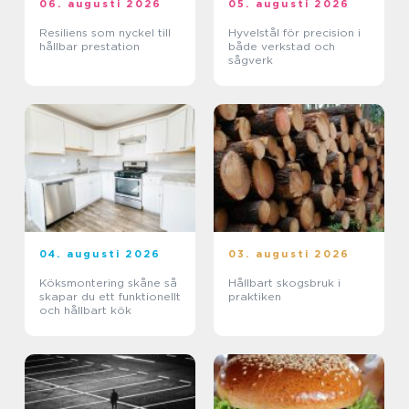
06. augusti 2026
05. augusti 2026
Resiliens som nyckel till
Hyvelstål för precision i
hållbar prestation
både verkstad och
sågverk
04. augusti 2026
03. augusti 2026
Köksmontering skåne så
Hållbart skogsbruk i
skapar du ett funktionellt
praktiken
och hållbart kök