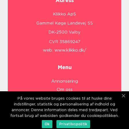
Adress
web:
www.klikko.dk/
Menu
Annonsering
Om oss
Cookies
På vores website bruges cookies til at huske dine
indstillinger, statistik og personalisering af indhold og
Kontakta oss
annoncer. Denne information deles med tredjepart. Ved
Sitemap
fortsat brug af websiden godkender du cookiepolitikken.
Ok
Privatlivspolitik