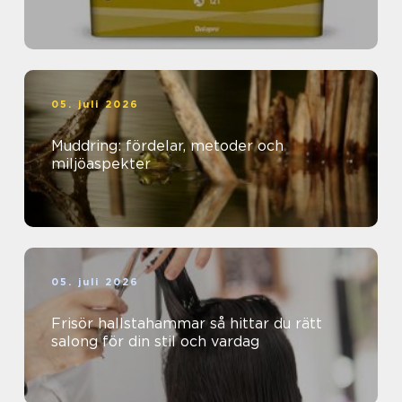
05. juli 2026
Muddring: fördelar, metoder och
miljöaspekter
05. juli 2026
Frisör hallstahammar så hittar du rätt
salong för din stil och vardag