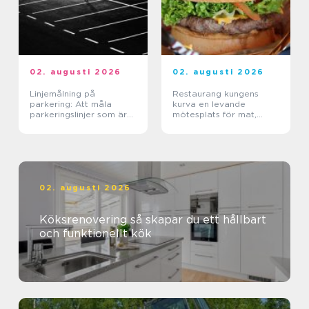
02. augusti 2026
02. augusti 2026
Linjemålning på
Restaurang kungens
parkering: Att måla
kurva en levande
parkeringslinjer som är
mötesplats för mat,
tydliga, säkra och
sport och upplevelser
effektiva
02. augusti 2026
Köksrenovering så skapar du ett hållbart
och funktionellt kök