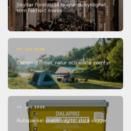
Skyltar företag så skapar du synlighet
som faktiskt märks
07. juli 2026
Camping frihet, natur och enkla äventyr
05. juli 2026
Rullspackel snabb väg till släta väggar