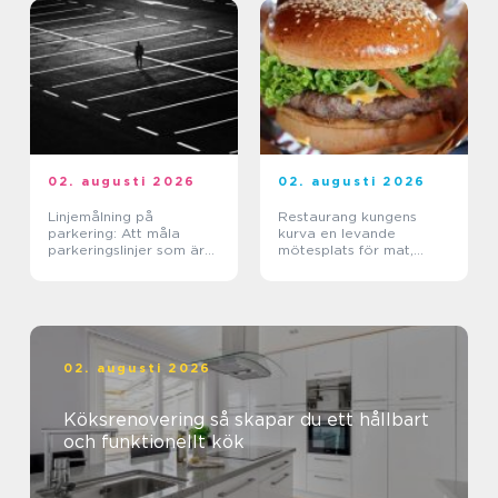
02. augusti 2026
02. augusti 2026
Linjemålning på
Restaurang kungens
parkering: Att måla
kurva en levande
parkeringslinjer som är
mötesplats för mat,
tydliga, säkra och
sport och upplevelser
effektiva
02. augusti 2026
Köksrenovering så skapar du ett hållbart
och funktionellt kök