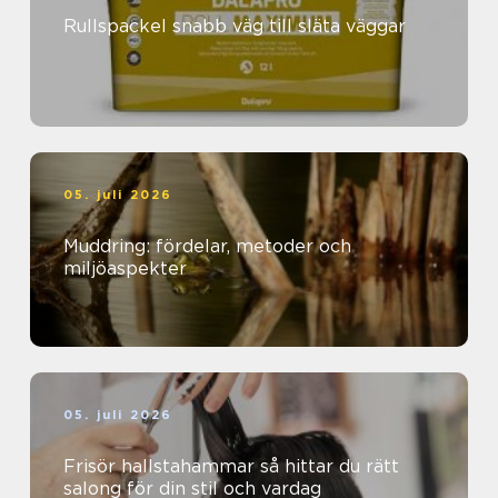
Rullspackel snabb väg till släta väggar
05. juli 2026
Muddring: fördelar, metoder och
miljöaspekter
05. juli 2026
Frisör hallstahammar så hittar du rätt
salong för din stil och vardag