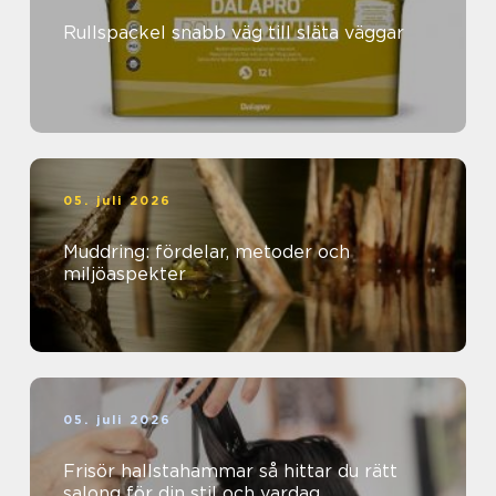
Rullspackel snabb väg till släta väggar
05. juli 2026
Muddring: fördelar, metoder och
miljöaspekter
05. juli 2026
Frisör hallstahammar så hittar du rätt
salong för din stil och vardag