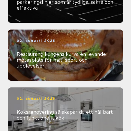
parkeringslinjer som är tydliga, säkra och
effektiva
02. augusti 2026
Restaurang kungens kurva en levande
mötesplats för mat, sport och
upplevelser
02. augusti 2026
Köksrenovering så skapar du ett hållbart
och funktionellt kök