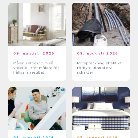
09. augusti 2026
09. augusti 2026
Måleri i stockholm så
Rörspräckning effektivt
väljer du rätt målare för
rörbyte utan stora
hållbara resultat
schakter
08. augusti 2026
07. augusti 2026