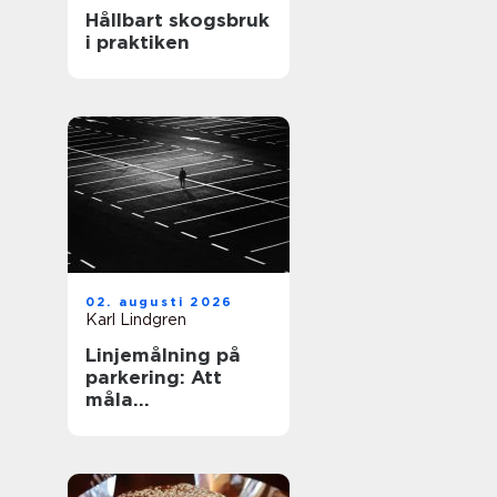
Hållbart skogsbruk
i praktiken
02. augusti 2026
Karl Lindgren
Linjemålning på
parkering: Att
måla
parkeringslinjer
som är tydliga,
säkra och
effektiva