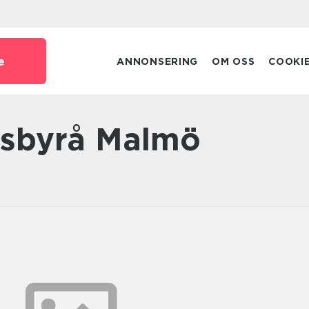
e
ANNONSERING
OM OSS
COOKI
gsbyrå Malmö