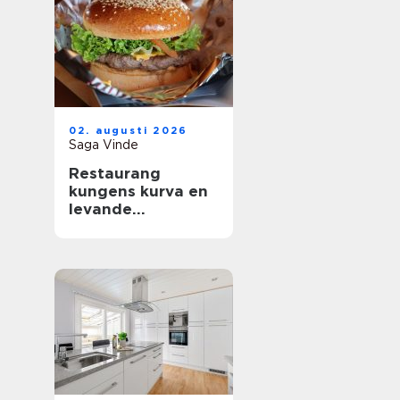
02. augusti 2026
Saga Vinde
Restaurang
kungens kurva en
levande
mötesplats för
mat, sport och
upplevelser