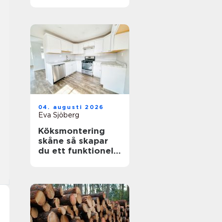
sågverk
04. augusti 2026
Eva Sjöberg
Köksmontering
skåne så skapar
du ett funktionellt
och hållbart kök