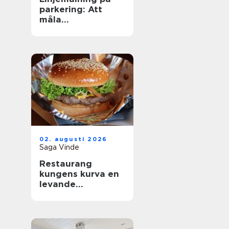
parkering: Att
måla
parkeringslinjer
som är tydliga,
säkra och
effektiva
02. augusti 2026
Saga Vinde
Restaurang
kungens kurva en
levande
mötesplats för
mat, sport och
upplevelser