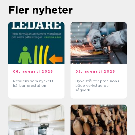
Fler nyheter
06. augusti 2026
05. augusti 2026
Resiliens som nyckel till
Hyvelstål för precision i
hållbar prestation
både verkstad och
sågverk