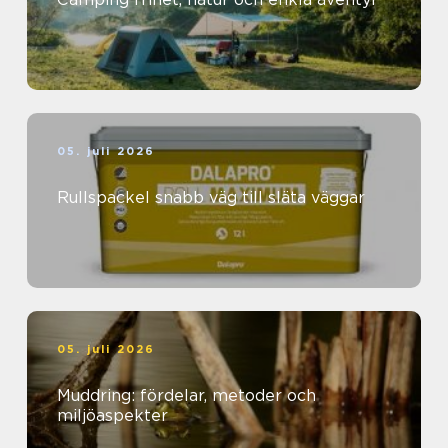
05. juli 2026
Rullspackel snabb väg till släta väggar
05. juli 2026
Muddring: fördelar, metoder och
miljöaspekter