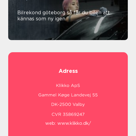
Bilrekond göteborg så får du bilen att
kännas som ny igen
Adress
web:
www.klikko.dk/