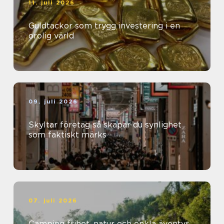
11. juli 2026
Guldtackor som trygg investering i en
orolig värld
09. juli 2026
Skyltar företag så skapar du synlighet
som faktiskt märks
07. juli 2026
Camping frihet, natur och enkla äventyr