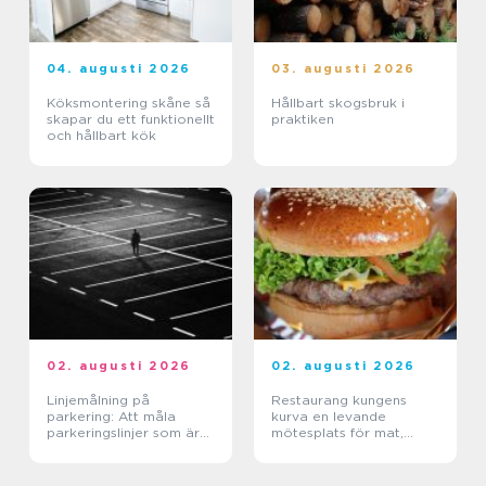
04. augusti 2026
03. augusti 2026
Köksmontering skåne så
Hållbart skogsbruk i
skapar du ett funktionellt
praktiken
och hållbart kök
02. augusti 2026
02. augusti 2026
Linjemålning på
Restaurang kungens
parkering: Att måla
kurva en levande
parkeringslinjer som är
mötesplats för mat,
tydliga, säkra och
sport och upplevelser
effektiva