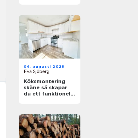
sågverk
04. augusti 2026
Eva Sjöberg
Köksmontering
skåne så skapar
du ett funktionellt
och hållbart kök