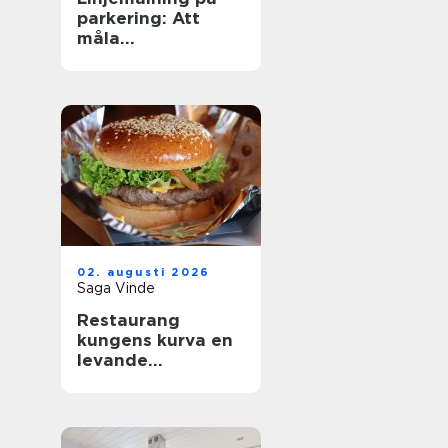
parkering: Att
måla
parkeringslinjer
som är tydliga,
säkra och
effektiva
02. augusti 2026
Saga Vinde
Restaurang
kungens kurva en
levande
mötesplats för
mat, sport och
upplevelser