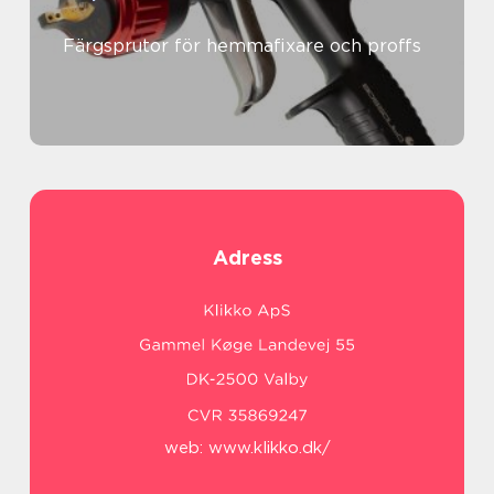
Färgsprutor för hemmafixare och proffs
Adress
web:
www.klikko.dk/