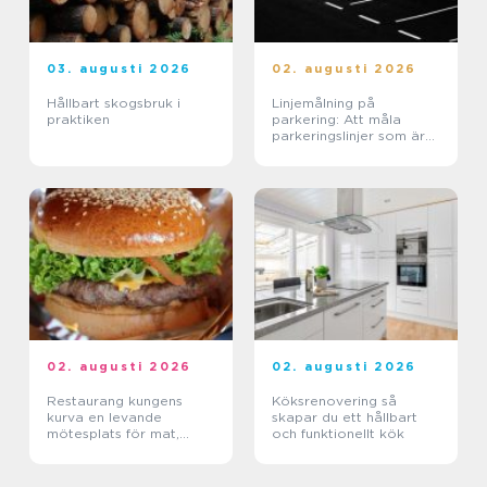
03. augusti 2026
02. augusti 2026
Hållbart skogsbruk i
Linjemålning på
praktiken
parkering: Att måla
parkeringslinjer som är
tydliga, säkra och
effektiva
02. augusti 2026
02. augusti 2026
Restaurang kungens
Köksrenovering så
kurva en levande
skapar du ett hållbart
mötesplats för mat,
och funktionellt kök
sport och upplevelser