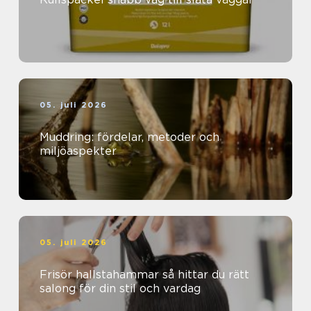
05. juli 2026
Muddring: fördelar, metoder och
miljöaspekter
05. juli 2026
Frisör hallstahammar så hittar du rätt
salong för din stil och vardag