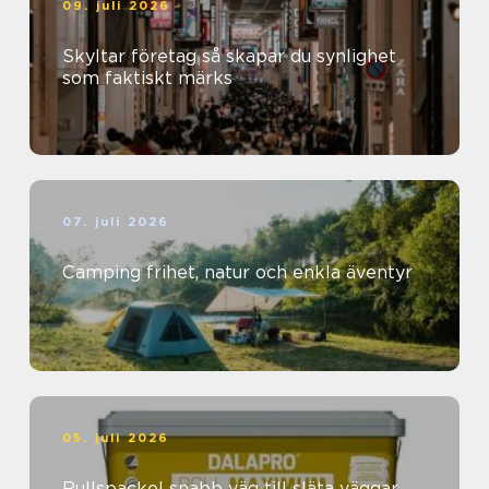
09. juli 2026
Skyltar företag så skapar du synlighet
som faktiskt märks
07. juli 2026
Camping frihet, natur och enkla äventyr
05. juli 2026
Rullspackel snabb väg till släta väggar