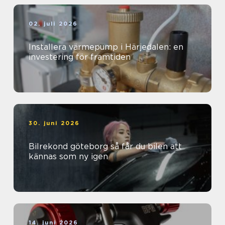
02. juli 2026
Installera värmepump i Härjedalen: en
investering för framtiden
30. juni 2026
Bilrekond göteborg så får du bilen att
kännas som ny igen
14. juni 2026