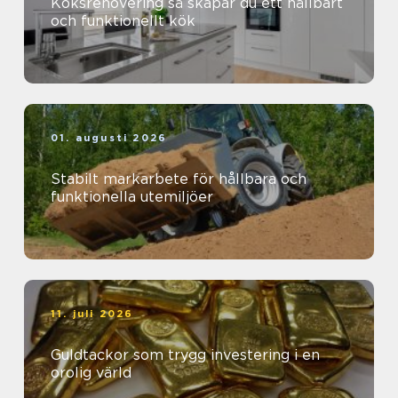
Köksrenovering så skapar du ett hållbart
och funktionellt kök
01. augusti 2026
Stabilt markarbete för hållbara och
funktionella utemiljöer
11. juli 2026
Guldtackor som trygg investering i en
orolig värld