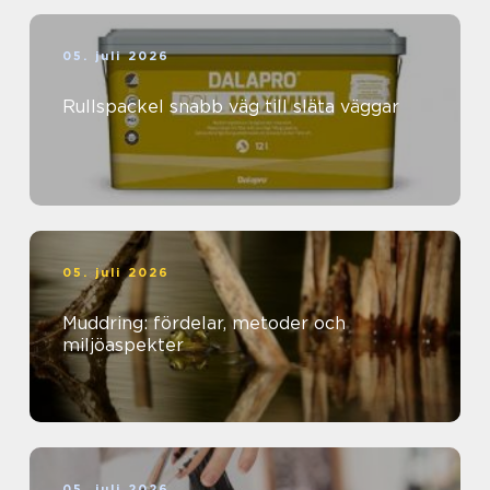
05. juli 2026
Rullspackel snabb väg till släta väggar
05. juli 2026
Muddring: fördelar, metoder och
miljöaspekter
05. juli 2026