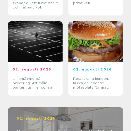
skapar du ett funktionellt
praktiken
och hållbart kök
02. augusti 2026
02. augusti 2026
Linjemålning på
Restaurang kungens
parkering: Att måla
kurva en levande
parkeringslinjer som är
mötesplats för mat,
tydliga, säkra och
sport och upplevelser
effektiva
02. augusti 2026