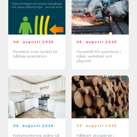
06. augusti 2026
05. augusti 2026
Resiliens som nyckel till
Hyvelstål för precision i
hållbar prestation
både verkstad och
sågverk
04. augusti 2026
03. augusti 2026
Köksmontering skåne så
Hållbart skogsbruk i