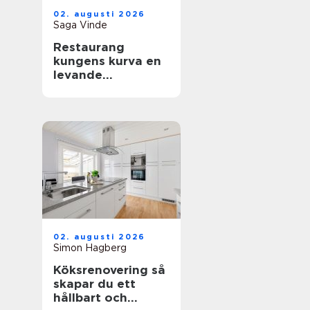
02. augusti 2026
Saga Vinde
Restaurang
kungens kurva en
levande
mötesplats för
mat, sport och
upplevelser
02. augusti 2026
Simon Hagberg
Köksrenovering så
skapar du ett
hållbart och