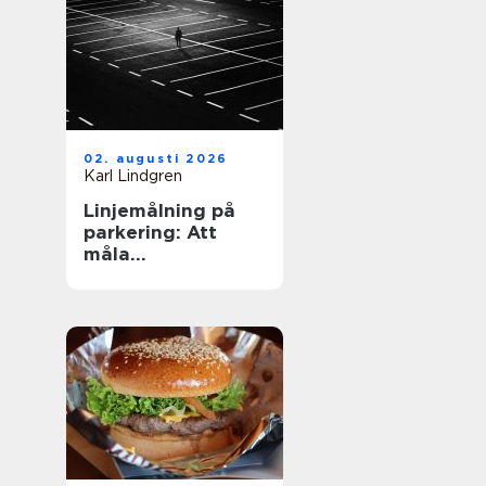
02. augusti 2026
Karl Lindgren
Linjemålning på
parkering: Att
måla
parkeringslinjer
som är tydliga,
säkra och
effektiva