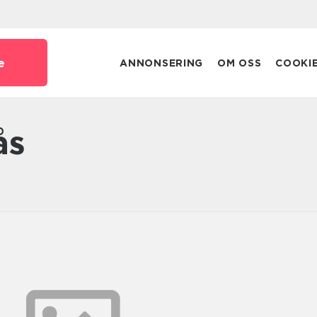
e
ANNONSERING
OM OSS
COOKI
ås