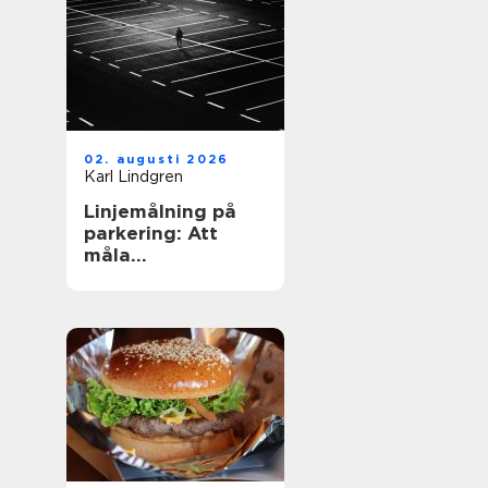
02. augusti 2026
Karl Lindgren
Linjemålning på
parkering: Att
måla
parkeringslinjer
som är tydliga,
säkra och
effektiva