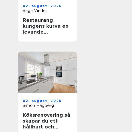
02. augusti 2026
Saga Vinde
Restaurang
kungens kurva en
levande
mötesplats för
mat, sport och
upplevelser
02. augusti 2026
Simon Hagberg
Köksrenovering så
skapar du ett
hållbart och