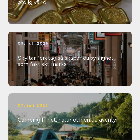
orolig värld
09. juli 2026
Skyltar företag så skapar du synlighet
som faktiskt märks
07. juli 2026
Camping frihet, natur och enkla äventyr