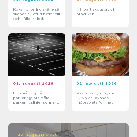
Köksmontering skåne så
Hållbart skogsbruk i
skapar du ett funktionellt
praktiken
och hållbart kök
02. augusti 2026
02. augusti 2026
Linjemålning på
Restaurang kungens
parkering: Att måla
kurva en levande
parkeringslinjer som är
mötesplats för mat,
tydliga, säkra och
sport och upplevelser
effektiva
02. augusti 2026