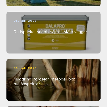
05. juli 2026
Rullspackel snabb väg till släta väggar
05. juli 2026
Muddring: fördelar, metoder och
miljöaspekter