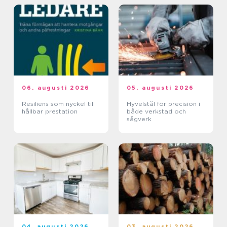
06. augusti 2026
05. augusti 2026
Resiliens som nyckel till
Hyvelstål för precision i
hållbar prestation
både verkstad och
sågverk
04. augusti 2026
03. augusti 2026