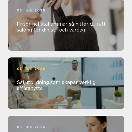
05. juli 2026
Frisör hallstahammar så hittar du rätt
salong för din stil och vardag
03. juli 2026
Säljutbildning som skapar verklig
affärsnytta
03. juli 2026