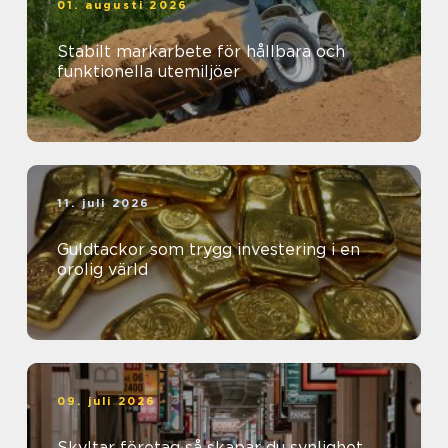
01. augusti 2026
Stabilt markarbete för hållbara och
funktionella utemiljöer
11. juli 2026
Guldtackor som trygg investering i en
orolig värld
09. juli 2026
Skyltar företag så skapar du synlighet