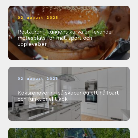
02. augusti 2026
Restaurang kungens kurva en levande
mötesplats för mat, sport och
upplevelser
02. augusti 2026
Köksrenovering så skapar du ett hållbart
och funktionellt kök