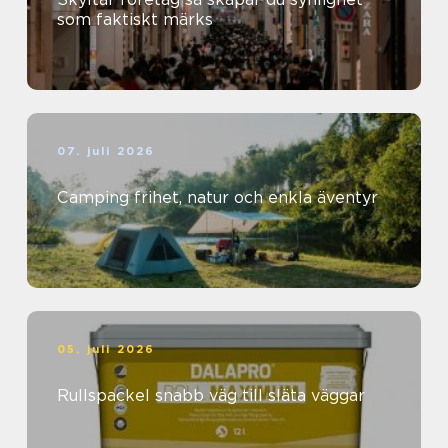
som faktiskt märks
07. juli 2026
Camping frihet, natur och enkla äventyr
05. juli 2026
Rullspackel snabb väg till släta väggar