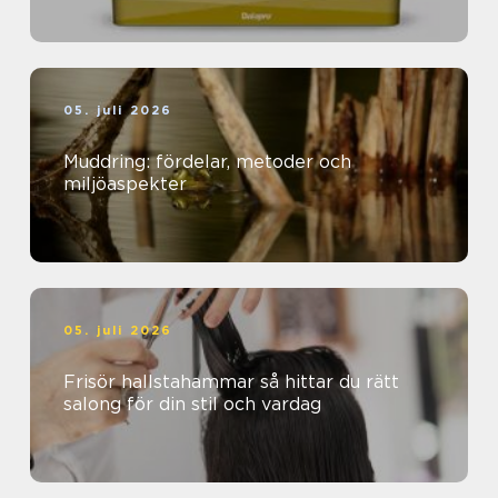
05. juli 2026
Muddring: fördelar, metoder och
miljöaspekter
05. juli 2026
Frisör hallstahammar så hittar du rätt
salong för din stil och vardag