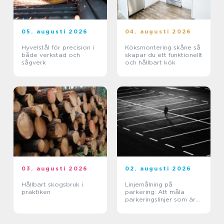
05. augusti 2026
04. augusti 2026
Hyvelstål för precision i
Köksmontering skåne så
både verkstad och
skapar du ett funktionellt
sågverk
och hållbart kök
03. augusti 2026
02. augusti 2026
Hållbart skogsbruk i
Linjemålning på
praktiken
parkering: Att måla
parkeringslinjer som är
tydliga, säkra och
effektiva