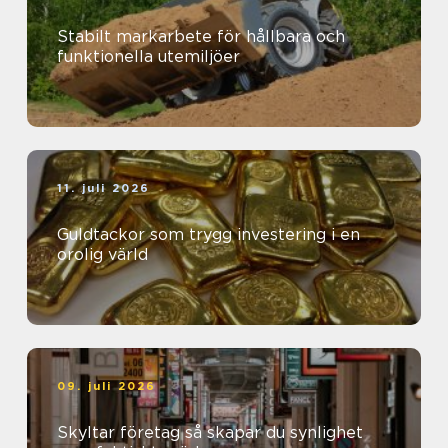
Stabilt markarbete för hållbara och
funktionella utemiljöer
11. juli 2026
Guldtackor som trygg investering i en
orolig värld
09. juli 2026
Skyltar företag så skapar du synlighet