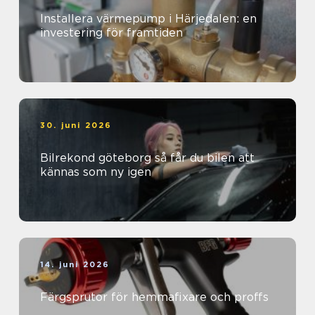
Installera värmepump i Härjedalen: en
investering för framtiden
30. juni 2026
Bilrekond göteborg så får du bilen att
kännas som ny igen
14. juni 2026
Färgsprutor för hemmafixare och proffs