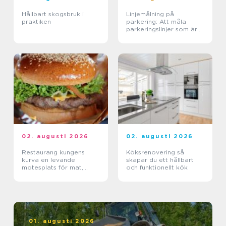
Hållbart skogsbruk i
Linjemålning på
praktiken
parkering: Att måla
parkeringslinjer som är
tydliga, säkra och
effektiva
02. augusti 2026
02. augusti 2026
Restaurang kungens
Köksrenovering så
kurva en levande
skapar du ett hållbart
mötesplats för mat,
och funktionellt kök
sport och upplevelser
01. augusti 2026