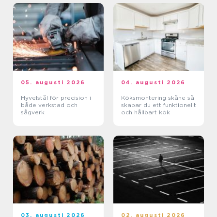
05. augusti 2026
04. augusti 2026
Hyvelstål för precision i
Köksmontering skåne så
både verkstad och
skapar du ett funktionellt
sågverk
och hållbart kök
03. augusti 2026
02. augusti 2026