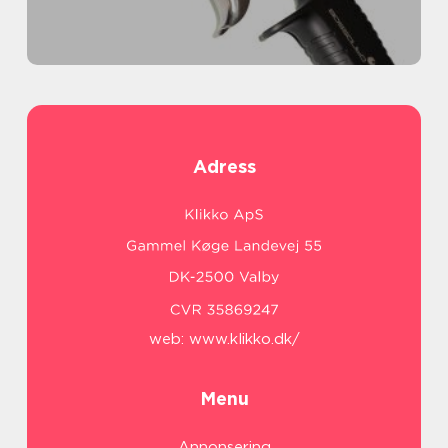
Adress
web:
www.klikko.dk/
Menu
Annonsering