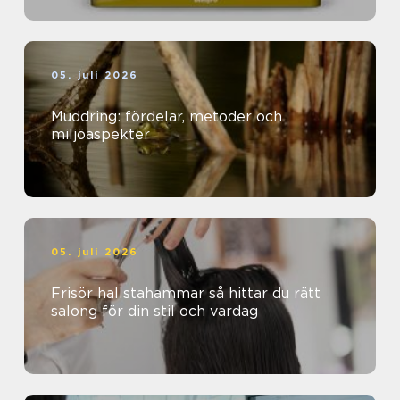
05. juli 2026
Muddring: fördelar, metoder och
miljöaspekter
05. juli 2026
Frisör hallstahammar så hittar du rätt
salong för din stil och vardag