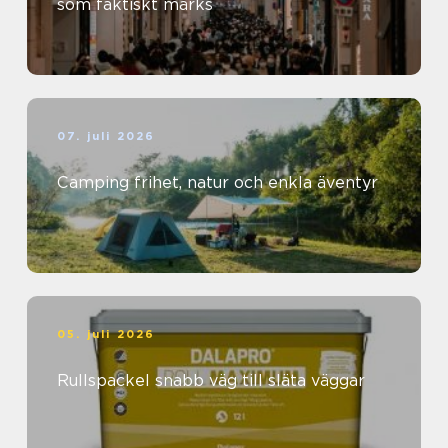
som faktiskt märks
07. juli 2026
Camping frihet, natur och enkla äventyr
05. juli 2026
Rullspackel snabb väg till släta väggar