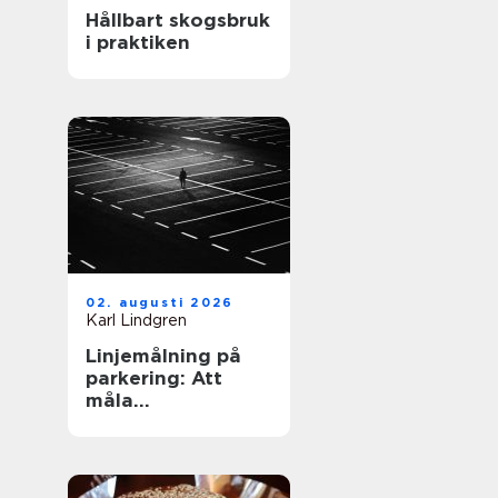
Hållbart skogsbruk
i praktiken
02. augusti 2026
Karl Lindgren
Linjemålning på
parkering: Att
måla
parkeringslinjer
som är tydliga,
säkra och
effektiva