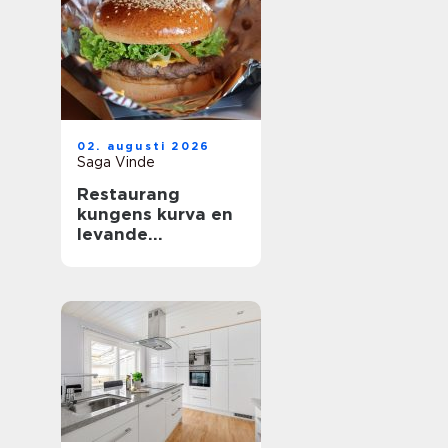
02. augusti 2026
Saga Vinde
Restaurang
kungens kurva en
levande
mötesplats för
mat, sport och
upplevelser