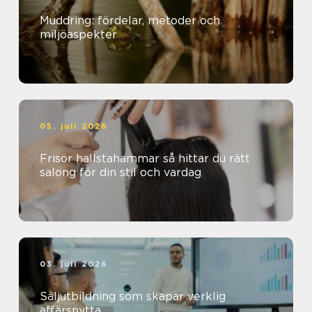
Muddring: fördelar, metoder och
miljöaspekter
05. juli 2026
Frisör hallstahammar så hittar du rätt
salong för din stil och vardag
03. juli 2026
Säljutbildning som skapar verklig
affärsnytta