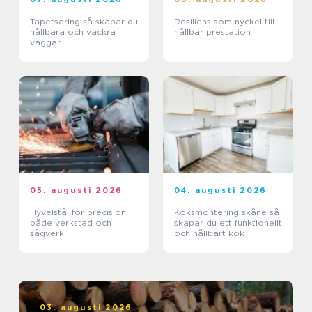
Tapetsering så skapar du
Resiliens som nyckel till
hållbara och vackra
hållbar prestation
väggar
05. augusti 2026
04. augusti 2026
Hyvelstål för precision i
Köksmontering skåne så
både verkstad och
skapar du ett funktionellt
sågverk
och hållbart kök
03. augusti 2026