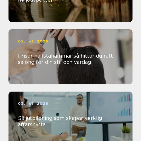
05. juli 2026
Frisör hallstahammar så hittar du rätt
salong för din stil och vardag
03. juli 2026
Säljutbildning som skapar verklig
affärsnytta