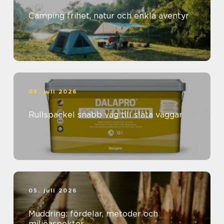
Camping frihet, natur och enkla äventyr
05. juli 2026
Rullspackel snabb väg till släta väggar
05. juli 2026
Muddring: fördelar, metoder och
miljöaspekter