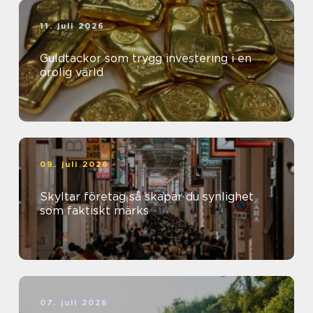
11. juli 2026
Guldtackor som trygg investering i en
orolig värld
09. juli 2026
Skyltar företag så skapar du synlighet
som faktiskt märks
07. juli 2026