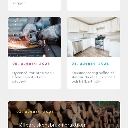
väggar
05. augusti 2026
04. augusti 2026
Hyvelstål för precision i
Köksmontering skåne så
både verkstad och
skapar du ett funktionellt
sågverk
och hållbart kök
03. augusti 2026
Hållbart skogsbruk i praktiken