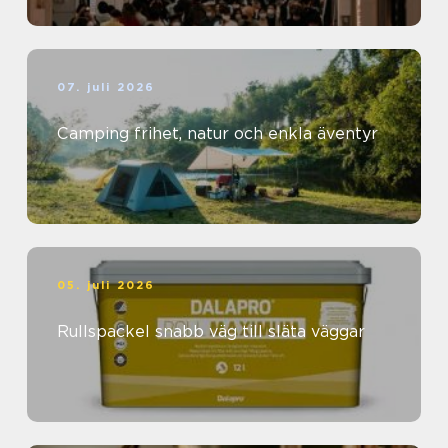
07. juli 2026
Camping frihet, natur och enkla äventyr
05. juli 2026
Rullspackel snabb väg till släta väggar