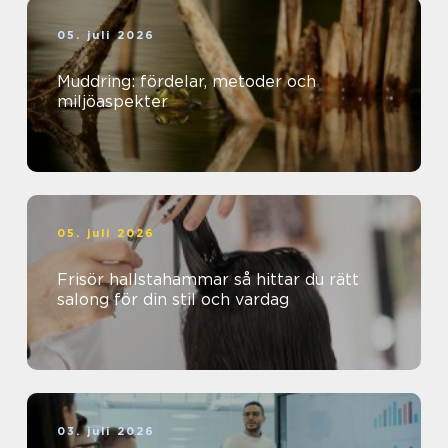
05. juli 2026
Muddring: fördelar, metoder och
miljöaspekter
05. juli 2026
Frisör hallstahammar så hittar du rätt
salong för din stil och vardag
03. juli 2026