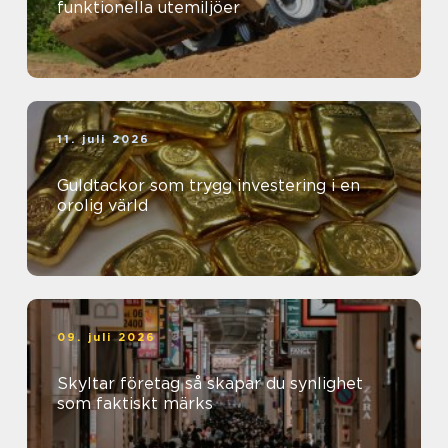
funktionella utemiljöer
11. juli 2026
Guldtackor som trygg investering i en
orolig värld
09. juli 2026
Skyltar företag så skapar du synlighet
som faktiskt märks