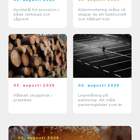
Hyvelstål för precision i
Köksmontering skåne så
både verkstad och
skapar du ett funktionellt
sågverk
och hållbart kök
03. augusti 2026
02. augusti 2026
Hållbart skogsbruk i
Linjemålning på
praktiken
parkering: Att måla
parkeringslinjer som är
tydliga, säkra och
effektiva
02. augusti 2026