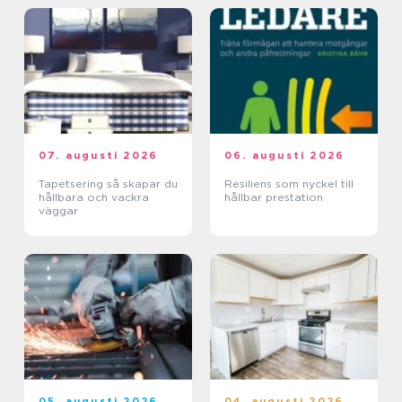
07. augusti 2026
06. augusti 2026
Tapetsering så skapar du
Resiliens som nyckel till
hållbara och vackra
hållbar prestation
väggar
05. augusti 2026
04. augusti 2026