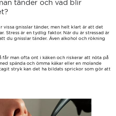
man tänder och vad blir
et?
ör vissa gnisslar tänder, men helt klart är att det
r. Stress är en tydlig faktor. När du är stressad är
att du gnisslar tänder. Även alkohol och rökning
 får man ofta ont i käken och riskerar att nöta på
 med spända och ömma käkar eller en molande
git stryk kan det ha bildats sprickor som gör att