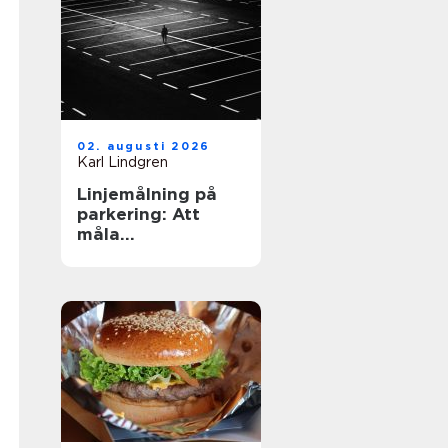
02. augusti 2026
Karl Lindgren
Linjemålning på
parkering: Att
måla
parkeringslinjer
som är tydliga,
säkra och
effektiva