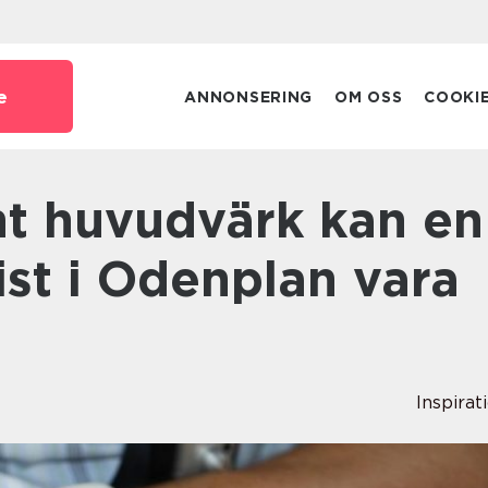
e
ANNONSERING
OM OSS
COOKI
st i Odenplan vara
Inspirat