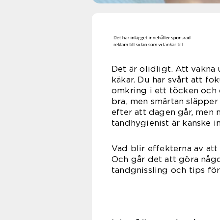
Det är olidligt. Att va
käkar. Du har svårt att fo
omkring i ett töcken och
bra, men smärtan släpper 
efter att dagen går, men n
tandhygienist är kanske i
Vad blir effekterna av at
Och går det att göra någo
tandgnissling och tips fö