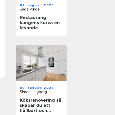
02. augusti 2026
Saga Vinde
Restaurang
kungens kurva en
levande
mötesplats för
mat, sport och
upplevelser
02. augusti 2026
Simon Hagberg
Köksrenovering så
skapar du ett
hållbart och